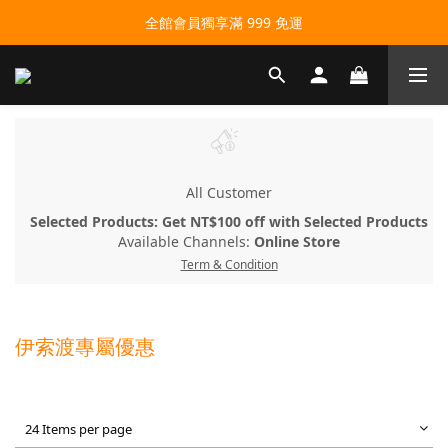
全館會員獨享滿 999 免運
All Customer
Selected Products: Get NT$100 off with Selected Products
Available Channels:
Online Store
Term & Condition
伊索渡專屬優惠
24 Items per page