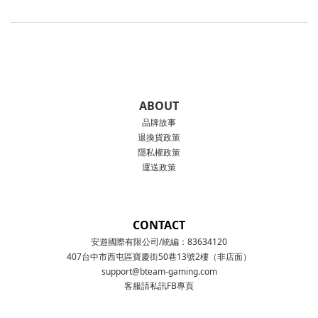
ABOUT
品牌故事
退換貨政策
隱私權政策
運送政策
CONTACT
安遊國際有限公司/統編：83634120
407台中市西屯區寶慶街50巷13號2樓（非店面）
support@bteam-gaming.com
客服請私訊FB專頁