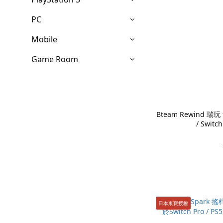
PC
Mobile
Game Room
Bteam Rewind 瑞
/ Switc
日本東寶授權