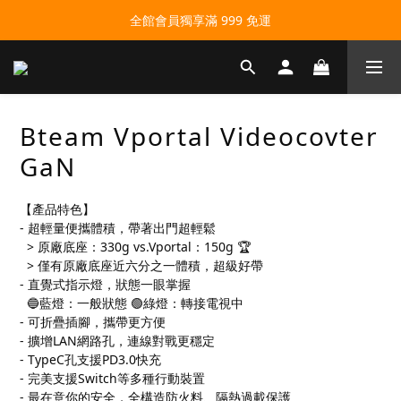
全館會員獨享滿 999 免運
Bteam Vportal Videocovter
GaN
【產品特色】
- 超輕量便攜體積，帶著出門超輕鬆
  > 原廠底座：330g vs.Vportal：150g 🏆️
  > 僅有原廠底座近六分之一體積，超級好帶
- 直覺式指示燈，狀態一眼掌握
  🔵藍燈：一般狀態 🟢綠燈：轉接電視中
- 可折疊插腳，攜帶更方便
- 擴增LAN網路孔，連線對戰更穩定
- TypeC孔支援PD3.0快充
- 完美支援Switch等多種行動裝置
- 最在意你的安全，全構造防火料、隔熱過載保護