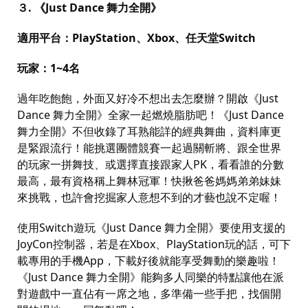
３
.
《
Just Dance
舞力全開》
適用平台：
PlayStation
、
Xbox
、任天堂
Switch
玩家：
1~4
名
過年吃飽飽，外面又好冷不想出去怎麼辦？開啟《
Just
Dance
舞力全開》全家一起燃燒脂肪吧！《
Just Dance
舞力全開》不但收錄了耳熟能詳的經典舞曲，資料庫更
是緊跟流行！能挑選團體競賽一起過關斬將、跟全世界
的玩家一拼舞技、或選擇直接跟家人
PK
，看看誰的分數
最高，最有資格稱上舞林冠軍！快揪爸爸媽媽弟弟妹妹
來挑戰，也許會挖掘家人意想不到的才藝也說不定喔！
使用
Switch
遊玩《
Just Dance
舞力全開》要使用支援的
JoyCon
控制器，若是在
Xbox
、
PlayStation
玩的話，可下
載專用的手機
App
，下載好後就能享受舞動的樂趣啦！
《
Just Dance
舞力全開》能夠多人同樂的特點讓他在派
對遊戲中一直佔有一席之地，多準備一些手把，找個開