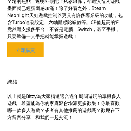
全場的焦點！透明外殼配上炫彩燈條，都還沒進入遊戲
畫面就已經氛圍感加滿！除了好看之外，
Bteam
Neonlight
天虹遊戲控制器更具有許多專業級的功能，包
含
Turbo
連發設定、六軸體感陀螺儀等。
CP
值超高的它
竟然還支援多平台！不管是電腦、
Switch
，甚至手機，
只要準備一支手把就能掌握遊戲！
立即購買
總結
以上就是
Bitzy
為大家精選適合過年期間遊玩的單機多人
遊戲，希望能為你的家庭聚會增添更多歡樂！你最喜歡
哪一款多人遊戲？或者有其他推薦的遊戲嗎？歡迎在下
方留言分享，和我們一起交流！