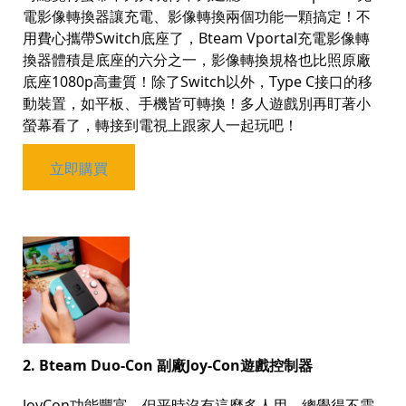
電影像轉換器讓充電、影像轉換兩個功能一顆搞定！不
用費心攜帶
Switch
底座了，
Bteam Vportal
充電影像轉
換器體積是底座的六分之一，影像轉換規格也比照原廠
底座
1080p
高畫質！除了
Switch
以外，
Type C
接口的移
動裝置，如平板、手機皆可轉換！多人遊戲別再盯著小
螢幕看了，轉接到電視上跟家人一起玩吧！
立即購買
2. Bteam Duo-Con
副廠
Joy-Con
遊戲控制器
JoyCon
功能豐富，但平時沒有這麼多人用，總覺得不需