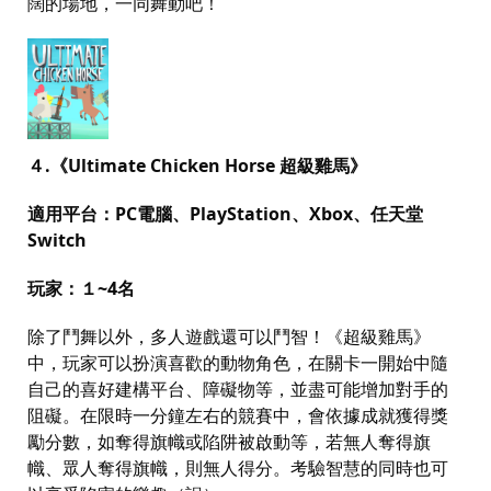
闊的場地，一同舞動吧！
４
.
《Ultimate Chicken Horse 超級雞馬》
適用平台：
PC
電腦、
PlayStation
、
Xbox
、任天堂
Switch
玩家：１
~4
名
除了鬥舞以外，多人遊戲還可以鬥智！《超級雞馬》
中，玩家可以扮演喜歡的動物角色，在關卡一開始中隨
自己的喜好建構平台、障礙物等，並盡可能增加對手的
阻礙。在限時一分鐘左右的競賽中，會依據成就獲得獎
勵分數，如奪得旗幟或陷阱被啟動等，若無人奪得旗
幟、眾人奪得旗幟，則無人得分。考驗智慧的同時也可