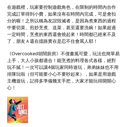
在遊戲裡，玩家要控制遊戲角色，在限制的時間內合作
完成訂單得到小費，如果沒有在時間內完成，可是會扣
分的喔！之所以稱為友誼毀滅者，是因為煮東西的過程
中要切菜、煎炒烹煮、送菜，甚至還要洗碗！如果超過
一定時間，烹煮的東西還會燒起來！時間都已經來不及
了，朋友Ａ還在擋路實在是忍不住會罵人耶！
《
Overcooked
胡鬧廚房》不僅畫風可愛，玩法也簡單易
上手，大人小孩都適合！能烹煮的料理各式各樣，絕對
玩不膩！一次可以讓
4
個玩家同時遊玩，弟弟妹妹也不用
排隊玩啦（但可能要小心不要吵起來），如果是用遊戲
主機遊玩，記得多準備幾支手把，大家才能玩得開開心
心！