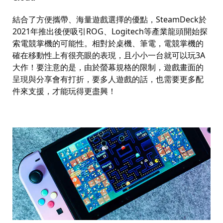
結合了方便攜帶、海量遊戲選擇的優點，
SteamDeck
於
2021
年推出後便吸引
ROG
、
Logitech
等產業龍頭開始探
索電競掌機的可能性。相對於桌機、筆電，電競掌機的
確在移動性上有很亮眼的表現，且小小一台就可以玩
3A
大作！要注意的是，由於螢幕規格的限制，遊戲畫面的
呈現與分享會有打折，要多人遊戲的話，也需要更多配
件來支援，才能玩得更盡興！