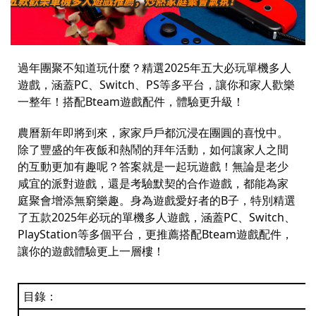
過年團聚不知道玩什麼？精選
2025
年五大必玩單機多人
遊戲，涵蓋
PC
、
Switch
、
PS
等多平台，讓你和家人歡樂
一整年！搭配
Bteam
遊戲配件，體驗更升級！
農曆新年即將到來，家家戶戶都沉浸在團圓的喜悅中。
除了豐盛的年夜飯和熱鬧的拜年活動，如何讓家人之間
的互動更加有趣呢？答案就是一起玩遊戲！無論是老少
咸宜的派對遊戲，還是考驗默契的合作遊戲，都能為家
庭聚會增添無窮樂趣。身為遊戲愛好者的
B
子，特別精選
了五款
2025
年必玩的單機多人遊戲，涵蓋
PC
、
Switch
、
PlayStation
等多個平台，更推薦搭配
Bteam
遊戲配件，
讓你的遊戲體驗更上一層樓！
目錄：