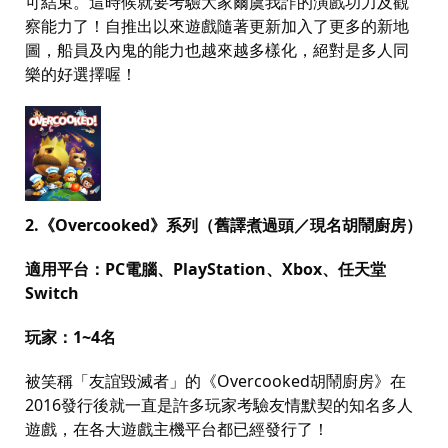
可結束。這時候就要考驗大家爾虞我詐的演戲功力及觀
察能力了！自推出以來遊戲隨著更新加入了更多的新地
圖，船員及內鬼的能力也越來越多樣化，絕對是多人同
樂的好選擇喔！
2.
《
Overcooked
》系列（舊譯煮過頭／現名胡鬧廚房）
適用平台：
PC
電腦、
PlayStation
、
Xbox
、任天堂
Switch
玩家：
1~4
名
被笑稱「友誼毀滅者」的《
Overcooked
胡鬧廚房》在
2016
發行後就一直是許多玩家考驗友情默契的知名多人
遊戲，在各大遊戲主機平台都已經發行了！