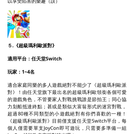
以享受陷害的樂趣（誤）
５
.
《超級瑪利歐派對》
適用平台：任天堂
Switch
玩家：
1~4
名
適合家庭同樂的多人遊戲絕對不能少了《超級瑪利歐派
對》！由任天堂旗下最出名的超級瑪利歐領銜各個可愛
的遊戲角色，不管要家人對戰挑戰誰是節拍王；同心協
力划船抵達終點；甚或是類似大富翁形式的迷宮對戰，
超過
80
種不同類型的小遊戲絕對有你們喜歡的一種！
《超級瑪利歐派對》目前僅支援任天堂
Switch
平台，每
個人僅需要單支
JoyCon
即可遊玩，只需要多準備一組