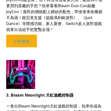
要買到原廠的手把？快來看看
Bteam Duo-Con
副廠
JoyCon
！親民的價格配上繽紛的配色，即使拿來收藏都
不為過！能完美支援《超級瑪利歐派對》、《
Just
Dance
》等體感功能，家人聚會、
Switch
多人派對遊戲
就拿出這組手把驚豔全場！
立即購買
3. Bteam Neonlight
天虹遊戲控制器
一拿出
Bteam Neonlight
天虹遊戲控制器，包準你成為